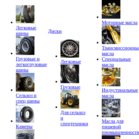
Моторные масла
Легковые
Диски
шины
Трансмиссионны
масла
Грузовые и
Специальные
Легковые
легкогрузовые
масла
шины
Грузовые
Индустриальные
Сельхоз и
масла
спец шины
Для сельхоз
и
Масла для
спецтехники
Камеры
пищевой
промышленност