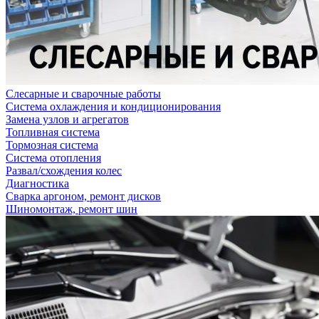
Слесарные и сварочные работы
Система охлаждения и кондиционирования
Замена узлов и агрегатов
Топливная система
Тормозная система
Система отопления
Развал/схождения колес
Диагностика
Сварка аргоном, ремонт дисков
Шиномонтаж, ремонт шин