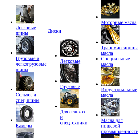
Моторные масла
Легковые
Диски
шины
Трансмиссионны
масла
Грузовые и
Специальные
Легковые
легкогрузовые
масла
шины
Грузовые
Индустриальные
Сельхоз и
масла
спец шины
Для сельхоз
и
Масла для
спецтехники
Камеры
пищевой
промышленност