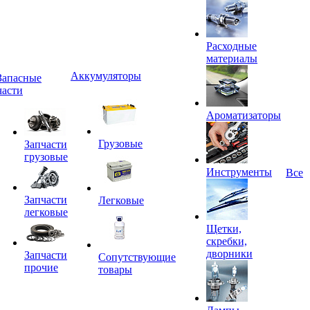
Расходные
материалы
Аккумуляторы
Запасные
части
Ароматизаторы
Грузовые
Запчасти
грузовые
Инструменты
Все
Запчасти
Легковые
легковые
Щетки,
скребки,
дворники
Запчасти
Сопутствующие
прочие
товары