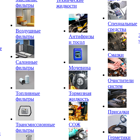
Технические
фильтры
жидкости
Специальные
средства
Воздушные
фильтры
Антифризы
и тосол
е
Смазки
Салонные
фильтры
Мочевина
Очистители
систем
Топливные
Тормозная
фильтры
жидкость
Присадки
Трансмиссионные
СОЖ
фильтры
и
Герметики