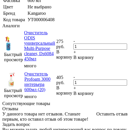
Фасовка
600 мл
Цвет
Не выбрано
Бренд
Kangaroo
Код товара
УТ000006408
Аналоги
Очиститель
ODIS
-
275
универсальный
руб.
Multi-Purpose
В
+
cleaner, Ds6084
Быстрый
корзину
В корзину
450мл
просмотр
много
Очиститель
-
405
Profoam 3000
руб.
интерьера
В
+
600мл (20)
Быстрый
корзину
В корзину
просмотр
много
Сопутствующие товары
Отзывы
У данного товара нет отзывов. Станьте
Оставить отзыв
первым, кто оставил отзыв об этом товаре!
Задать вопрос
Вы можете задать любой интересующий вас вопрос по товару