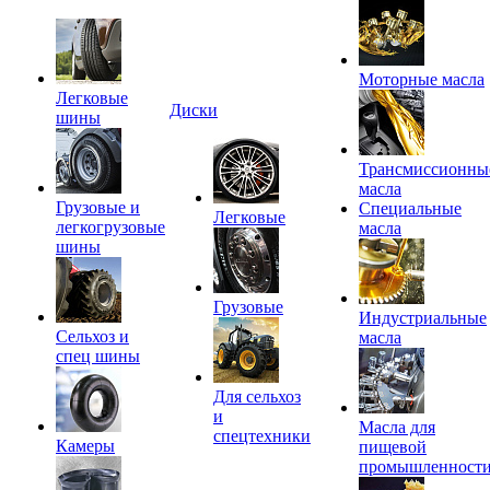
Моторные масла
Легковые
Диски
шины
Трансмиссионны
масла
Грузовые и
Специальные
Легковые
легкогрузовые
масла
шины
Грузовые
Индустриальные
Сельхоз и
масла
спец шины
Для сельхоз
и
Масла для
спецтехники
Камеры
пищевой
промышленност