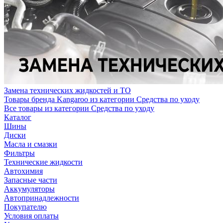
Замена технических жидкостей и ТО
Товары бренда Kangaroo из категории Средства по уходу
Все товары из категории Средства по уходу
Каталог
Шины
Диски
Масла и смазки
Фильтры
Технические жидкости
Автохимия
Запасные части
Аккумуляторы
Автопринадлежности
Покупателю
Условия оплаты