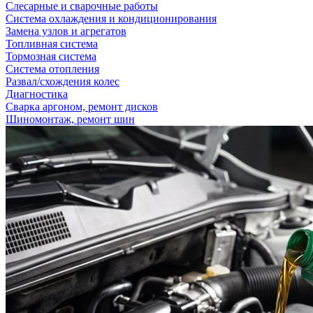
Слесарные и сварочные работы
Система охлаждения и кондиционирования
Замена узлов и агрегатов
Топливная система
Тормозная система
Система отопления
Развал/схождения колес
Диагностика
Сварка аргоном, ремонт дисков
Шиномонтаж, ремонт шин