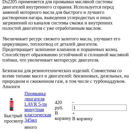
Ds2205 применяется для промывки масляной системы
двигателей внутреннего сгорания. Используется перед
заменой моторного масла для быстрого и лучшего
растворения нагара, выведения углеродистых и иных
загрязнений из каналов системы смазки и внутренних
полостей двигателя с уже отработанным маслом.
Увеличивает ресурс свежего залитого масла, улучшает его
циркуляцию, теплоотвод от деталей двигателя.
Предотвращает залипание клапанов и поршневых колец.
Способствует образованию устойчивой и сплошной масляной
плёнки, что увеличивает моторесурс двигателя.
Безопасна для резинотехнических изделий. Совместима со
всеми типами масел и двигателей: бензиновых, дизельных, на
природном и сжиженном газе, в том числе с турбонаддувом.
Аналоги
Промывка
двигателя
-
420
LAVR 5-ти
руб.
минутная
В
+
классическая
Быстрый
корзину
В корзину
345мл
просмотр
много