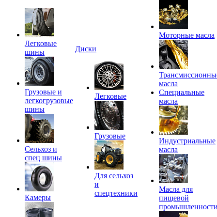
Моторные масла
Легковые
Диски
шины
Трансмиссионны
масла
Грузовые и
Специальные
Легковые
легкогрузовые
масла
шины
Грузовые
Индустриальные
Сельхоз и
масла
спец шины
Для сельхоз
и
Масла для
спецтехники
Камеры
пищевой
промышленност