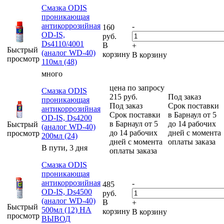
Смазка ODIS
проникающая
антикоррозийная
-
160
OD-IS,
руб.
Ds4110/4001
В
+
Быстрый
(аналог WD-40)
корзину
В корзину
просмотр
110мл (48)
много
цена по запросу
Смазка ODIS
215
руб.
Под заказ
проникающая
Под заказ
Срок поставки
антикоррозийная
Срок поставки
в Барнаул от 5
OD-IS, Ds4200
в Барнаул от 5
до 14 рабочих
Быстрый
(аналог WD-40)
до 14 рабочих
дней с момента
просмотр
200мл (24)
дней с момента
оплаты заказа
В пути, 3 дня
оплаты заказа
Смазка ODIS
проникающая
антикоррозийная
-
485
OD-IS, Ds4500
руб.
(аналог WD-40)
В
+
Быстрый
500мл (12) НА
корзину
В корзину
просмотр
ВЫВОД