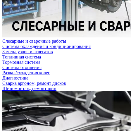
Слесарные и сварочные работы
Система охлаждения и кондиционирования
Замена узлов и агрегатов
Топливная система
Тормозная система
Система отопления
Развал/схождения колес
Диагностика
Сварка аргоном, ремонт дисков
Шиномонтаж, ремонт шин