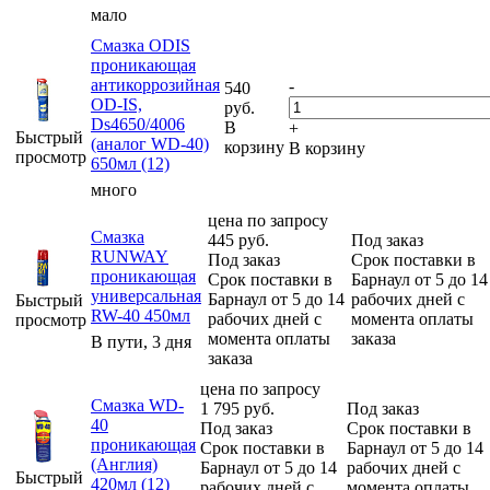
мало
Смазка ODIS
проникающая
антикоррозийная
-
540
OD-IS,
руб.
Ds4650/4006
В
+
Быстрый
(аналог WD-40)
корзину
В корзину
просмотр
650мл (12)
много
цена по запросу
Смазка
445
руб.
Под заказ
RUNWAY
Под заказ
Срок поставки в
проникающая
Срок поставки в
Барнаул от 5 до 14
универсальная
Барнаул от 5 до 14
рабочих дней с
Быстрый
RW-40 450мл
рабочих дней с
момента оплаты
просмотр
момента оплаты
заказа
В пути, 3 дня
заказа
цена по запросу
Смазка WD-
1 795
руб.
Под заказ
40
Под заказ
Срок поставки в
проникающая
Срок поставки в
Барнаул от 5 до 14
(Англия)
Барнаул от 5 до 14
рабочих дней с
Быстрый
420мл (12)
рабочих дней с
момента оплаты