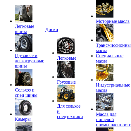
Моторные масла
Легковые
Диски
шины
Трансмиссионны
масла
Грузовые и
Специальные
Легковые
легкогрузовые
масла
шины
Грузовые
Индустриальные
Сельхоз и
масла
спец шины
Для сельхоз
и
Масла для
спецтехники
Камеры
пищевой
промышленност