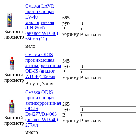
Смазка LAVR
проникающая
LV-40
-
685
многоцелевая
руб.
(LN3504)
В
+
Быстрый
(аналог WD-40)
корзину
В корзину
просмотр
650мл (12)
мало
Смазка ODIS
проникающая
-
345
антикоррозийная
руб.
OD-IS (аналог
В
+
Быстрый
WD-40) 450мл
корзину
В корзину
просмотр
В пути, 3 дня
Смазка ODIS
проникающая
антикоррозийная
-
265
OD-IS
руб.
Ds4277/Ds4003
В
+
Быстрый
(аналог WD-40)
корзину
В корзину
просмотр
277мл
много