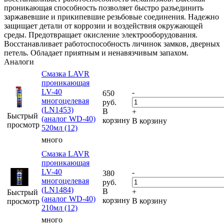
проникающая способность позволяет быстро разъединить
заржавевшие и прикипевшие резьбовые соединения. Надежно
защищает детали от коррозии и воздействия окружающей
среды. Предотвращает окисление электрооборудования.
Восстанавливает работоспособность личинок замков, дверных
петель. Обладает приятным и ненавязчивым запахом.
Аналоги
Смазка LAVR
проникающая
LV-40
-
650
многоцелевая
руб.
(LN1453)
В
+
Быстрый
(аналог WD-40)
корзину
В корзину
просмотр
520мл (12)
много
Смазка LAVR
проникающая
LV-40
-
380
многоцелевая
руб.
(LN1484)
В
+
Быстрый
(аналог WD-40)
корзину
В корзину
просмотр
210мл (12)
много