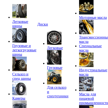
Моторные масла
Легковые
Диски
шины
Трансмиссионны
масла
Грузовые и
Специальные
Легковые
легкогрузовые
масла
шины
Грузовые
Индустриальные
Сельхоз и
масла
спец шины
Для сельхоз
и
Масла для
спецтехники
Камеры
пищевой
промышленност