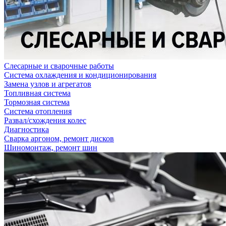
Слесарные и сварочные работы
Система охлаждения и кондиционирования
Замена узлов и агрегатов
Топливная система
Тормозная система
Система отопления
Развал/схождения колес
Диагностика
Сварка аргоном, ремонт дисков
Шиномонтаж, ремонт шин