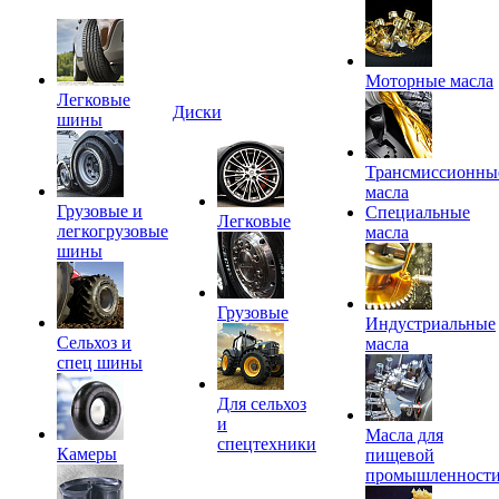
Моторные масла
Легковые
Диски
шины
Трансмиссионны
масла
Грузовые и
Специальные
Легковые
легкогрузовые
масла
шины
Грузовые
Индустриальные
Сельхоз и
масла
спец шины
Для сельхоз
и
Масла для
спецтехники
Камеры
пищевой
промышленност