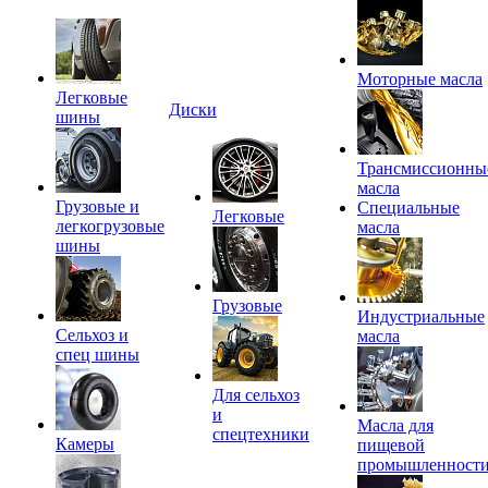
Моторные масла
Легковые
Диски
шины
Трансмиссионны
масла
Грузовые и
Специальные
Легковые
легкогрузовые
масла
шины
Грузовые
Индустриальные
Сельхоз и
масла
спец шины
Для сельхоз
и
Масла для
спецтехники
Камеры
пищевой
промышленност