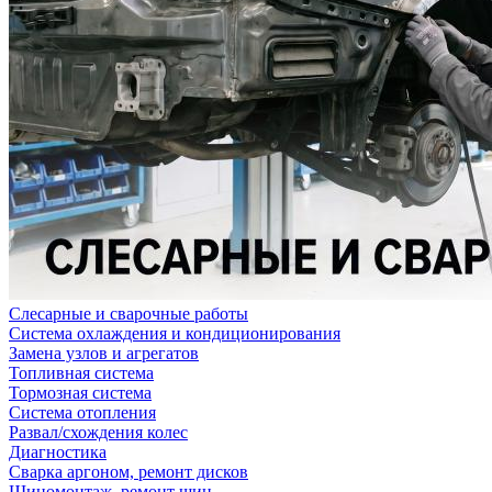
Слесарные и сварочные работы
Система охлаждения и кондиционирования
Замена узлов и агрегатов
Топливная система
Тормозная система
Система отопления
Развал/схождения колес
Диагностика
Сварка аргоном, ремонт дисков
Шиномонтаж, ремонт шин