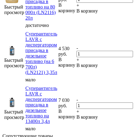
присадка в
В
+
Быстрый
топливо на 80
корзину
В корзину
просмотр
000л (LN2116)
20л
достаточно
Суперантигель
LAVR с
диспергатором
-
4 530
присадка в
руб.
дизельное
В
+
Быстрый
топливо (на 6
корзину
В корзину
просмотр
700л)
(LN2121) 3,35л
мало
Суперантигель
LAVR с
диспергатором
-
7 030
присадка в
руб.
дизельное
В
+
Быстрый
топливо на
корзину
В корзину
просмотр
13400л 3,4л
мало
Сопутствующие товары