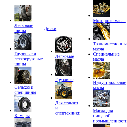
Моторные масла
Легковые
Диски
шины
Трансмиссионны
масла
Грузовые и
Специальные
Легковые
легкогрузовые
масла
шины
Грузовые
Индустриальные
Сельхоз и
масла
спец шины
Для сельхоз
и
Масла для
спецтехники
Камеры
пищевой
промышленност