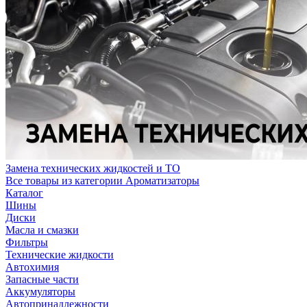
Замена технических жидкостей и ТО
Все товары из категории Ароматизаторы
Каталог
Шины
Диски
Масла и смазки
Фильтры
Технические жидкости
Автохимия
Запасные части
Аккумуляторы
Автопринадлежности