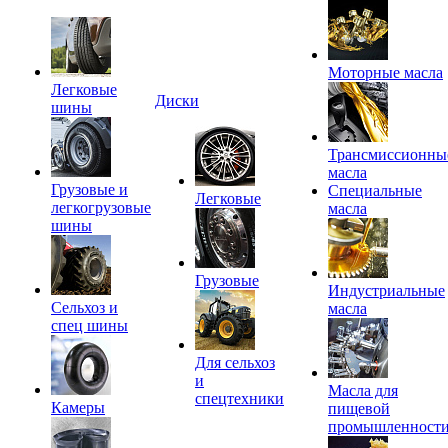
Моторные масла
Легковые
Диски
шины
Трансмиссионны
масла
Грузовые и
Специальные
Легковые
легкогрузовые
масла
шины
Грузовые
Индустриальные
Сельхоз и
масла
спец шины
Для сельхоз
и
Масла для
спецтехники
Камеры
пищевой
промышленност