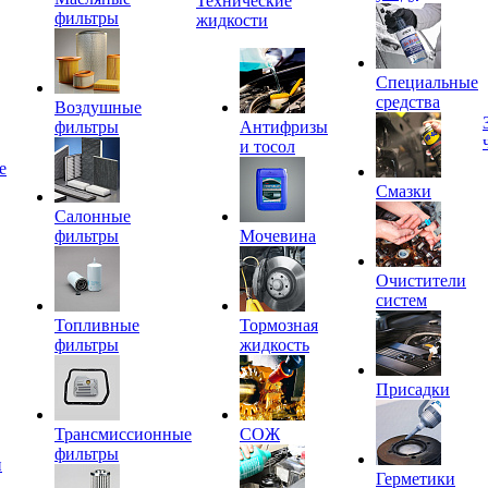
Технические
фильтры
жидкости
Специальные
средства
Воздушные
фильтры
Антифризы
и тосол
е
Смазки
Салонные
фильтры
Мочевина
Очистители
систем
Топливные
Тормозная
фильтры
жидкость
Присадки
Трансмиссионные
СОЖ
фильтры
и
Герметики