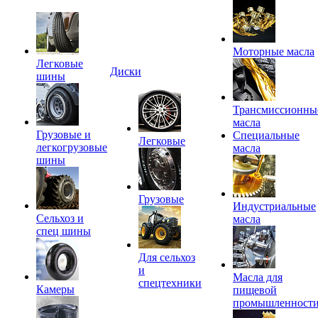
Моторные масла
Легковые
Диски
шины
Трансмиссионны
масла
Грузовые и
Специальные
Легковые
легкогрузовые
масла
шины
Грузовые
Индустриальные
Сельхоз и
масла
спец шины
Для сельхоз
и
Масла для
спецтехники
Камеры
пищевой
промышленност