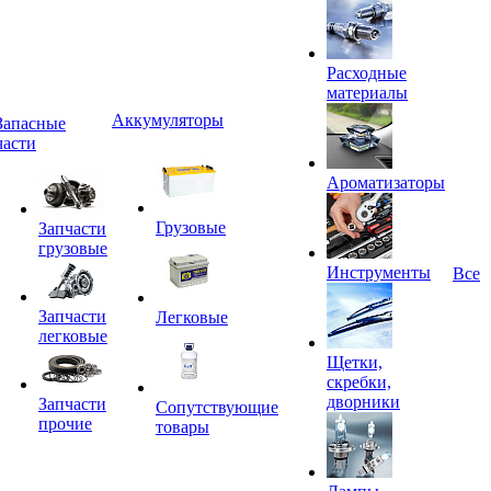
Расходные
материалы
Аккумуляторы
Запасные
части
Ароматизаторы
Грузовые
Запчасти
грузовые
Инструменты
Все
Запчасти
Легковые
легковые
Щетки,
скребки,
дворники
Запчасти
Сопутствующие
прочие
товары