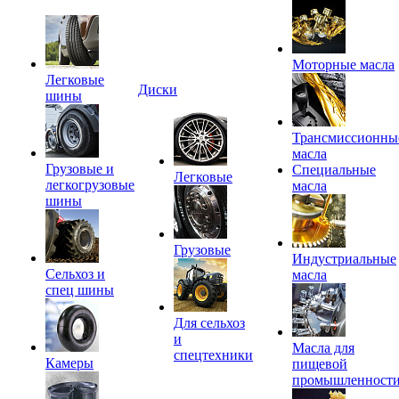
Моторные масла
Легковые
Диски
шины
Трансмиссионны
масла
Грузовые и
Специальные
Легковые
легкогрузовые
масла
шины
Грузовые
Индустриальные
Сельхоз и
масла
спец шины
Для сельхоз
и
Масла для
спецтехники
Камеры
пищевой
промышленност