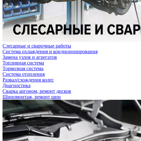
Слесарные и сварочные работы
Система охлаждения и кондиционирования
Замена узлов и агрегатов
Топливная система
Тормозная система
Система отопления
Развал/схождения колес
Диагностика
Сварка аргоном, ремонт дисков
Шиномонтаж, ремонт шин