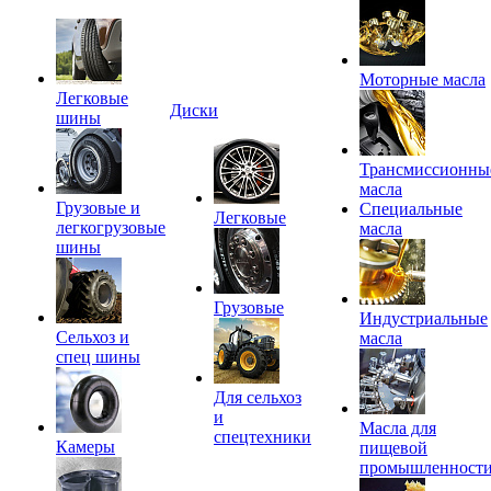
Моторные масла
Легковые
Диски
шины
Трансмиссионны
масла
Грузовые и
Специальные
Легковые
легкогрузовые
масла
шины
Грузовые
Индустриальные
Сельхоз и
масла
спец шины
Для сельхоз
и
Масла для
спецтехники
Камеры
пищевой
промышленност