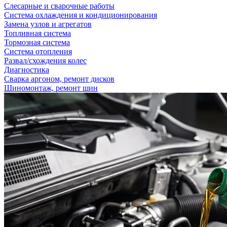
Слесарные и сварочные работы
Система охлаждения и кондиционирования
Замена узлов и агрегатов
Топливная система
Тормозная система
Система отопления
Развал/схождения колес
Диагностика
Сварка аргоном, ремонт дисков
Шиномонтаж, ремонт шин