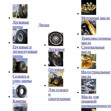
Моторные масла
Легковые
Диски
шины
Трансмиссионны
масла
Грузовые и
Специальные
Легковые
легкогрузовые
масла
шины
Грузовые
Индустриальные
Сельхоз и
масла
спец шины
Для сельхоз
и
Масла для
спецтехники
Камеры
пищевой
промышленност