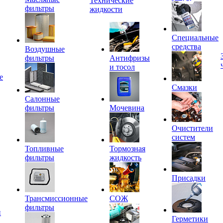
Технические
фильтры
жидкости
Специальные
средства
Воздушные
фильтры
Антифризы
и тосол
е
Смазки
Салонные
фильтры
Мочевина
Очистители
систем
Топливные
Тормозная
фильтры
жидкость
Присадки
Трансмиссионные
СОЖ
фильтры
и
Герметики