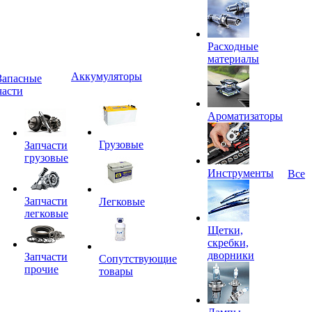
Расходные
материалы
Аккумуляторы
Запасные
части
Ароматизаторы
Грузовые
Запчасти
грузовые
Инструменты
Все
Запчасти
Легковые
легковые
Щетки,
скребки,
дворники
Запчасти
Сопутствующие
прочие
товары