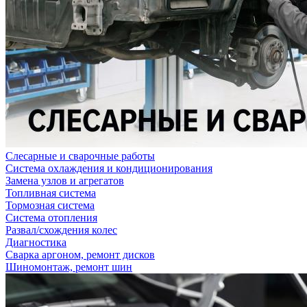
Слесарные и сварочные работы
Система охлаждения и кондиционирования
Замена узлов и агрегатов
Топливная система
Тормозная система
Система отопления
Развал/схождения колес
Диагностика
Сварка аргоном, ремонт дисков
Шиномонтаж, ремонт шин