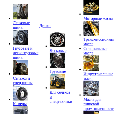
Моторные масла
Легковые
Диски
шины
Трансмиссионны
масла
Грузовые и
Специальные
Легковые
легкогрузовые
масла
шины
Грузовые
Индустриальные
Сельхоз и
масла
спец шины
Для сельхоз
и
Масла для
спецтехники
Камеры
пищевой
промышленност