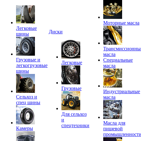
Моторные масла
Легковые
Диски
шины
Трансмиссионны
масла
Грузовые и
Специальные
Легковые
легкогрузовые
масла
шины
Грузовые
Индустриальные
Сельхоз и
масла
спец шины
Для сельхоз
и
Масла для
спецтехники
Камеры
пищевой
промышленност