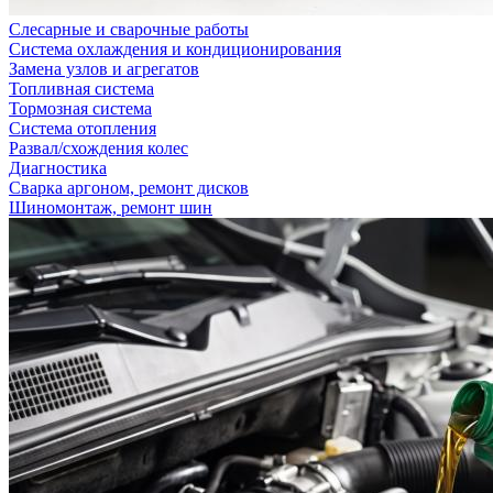
Слесарные и сварочные работы
Система охлаждения и кондиционирования
Замена узлов и агрегатов
Топливная система
Тормозная система
Система отопления
Развал/схождения колес
Диагностика
Сварка аргоном, ремонт дисков
Шиномонтаж, ремонт шин