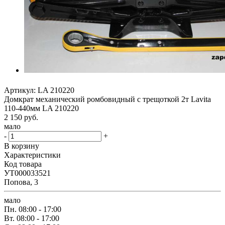
Артикул:
LA 210220
Домкрат механический ромбовидный с трещоткой 2т Lavita
110-440мм LA 210220
2 150
руб.
мало
-
+
В корзину
Характеристики
Код товара
УТ000033521
Попова, 3
мало
Пн.
08:00 - 17:00
Вт.
08:00 - 17:00