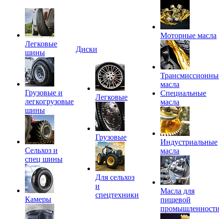
Моторные масла
Легковые
Диски
шины
Трансмиссионны
масла
Грузовые и
Специальные
Легковые
легкогрузовые
масла
шины
Грузовые
Индустриальные
Сельхоз и
масла
спец шины
Для сельхоз
и
Масла для
спецтехники
Камеры
пищевой
промышленност