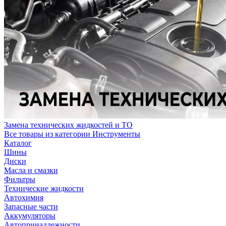
Замена технических жидкостей и ТО
Все товары из категории Инструменты
Каталог
Шины
Диски
Масла и смазки
Фильтры
Технические жидкости
Автохимия
Запасные части
Аккумуляторы
Автопринадлежности