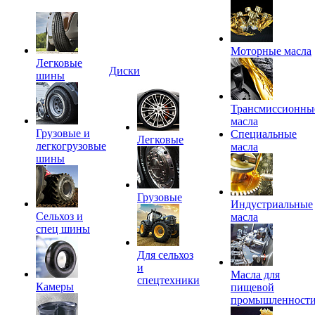
Моторные масла
Легковые
Диски
шины
Трансмиссионны
масла
Грузовые и
Специальные
Легковые
легкогрузовые
масла
шины
Грузовые
Индустриальные
Сельхоз и
масла
спец шины
Для сельхоз
и
Масла для
спецтехники
Камеры
пищевой
промышленност