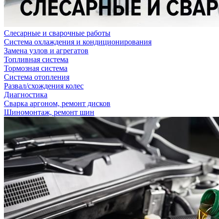
Слесарные и сварочные работы
Система охлаждения и кондиционирования
Замена узлов и агрегатов
Топливная система
Тормозная система
Система отопления
Развал/схождения колес
Диагностика
Сварка аргоном, ремонт дисков
Шиномонтаж, ремонт шин