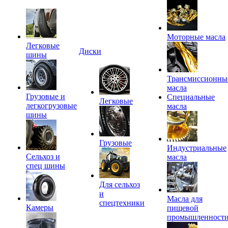
Моторные масла
Легковые
Диски
шины
Трансмиссионны
масла
Грузовые и
Специальные
Легковые
легкогрузовые
масла
шины
Грузовые
Индустриальные
Сельхоз и
масла
спец шины
Для сельхоз
и
Масла для
спецтехники
Камеры
пищевой
промышленност