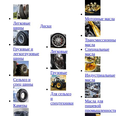
Моторные масла
Легковые
Диски
шины
Трансмиссионны
масла
Грузовые и
Специальные
Легковые
легкогрузовые
масла
шины
Грузовые
Индустриальные
Сельхоз и
масла
спец шины
Для сельхоз
и
Масла для
спецтехники
Камеры
пищевой
промышленност