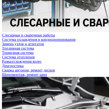
Слесарные и сварочные работы
Система охлаждения и кондиционирования
Замена узлов и агрегатов
Топливная система
Тормозная система
Система отопления
Развал/схождения колес
Диагностика
Сварка аргоном, ремонт дисков
Шиномонтаж, ремонт шин