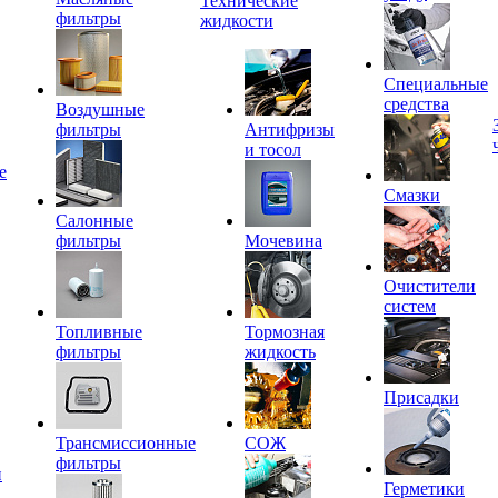
Технические
фильтры
жидкости
Специальные
средства
Воздушные
фильтры
Антифризы
и тосол
е
Смазки
Салонные
фильтры
Мочевина
Очистители
систем
Топливные
Тормозная
фильтры
жидкость
Присадки
Трансмиссионные
СОЖ
фильтры
и
Герметики