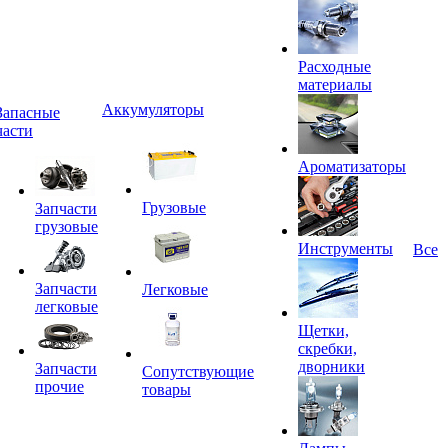
Расходные
материалы
Аккумуляторы
Запасные
части
Ароматизаторы
Грузовые
Запчасти
грузовые
Инструменты
Все
Запчасти
Легковые
легковые
Щетки,
скребки,
дворники
Запчасти
Сопутствующие
прочие
товары