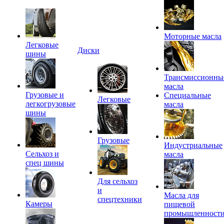
Моторные масла
Легковые
Диски
шины
Трансмиссионны
масла
Грузовые и
Специальные
Легковые
легкогрузовые
масла
шины
Грузовые
Индустриальные
Сельхоз и
масла
спец шины
Для сельхоз
и
Масла для
спецтехники
Камеры
пищевой
промышленност