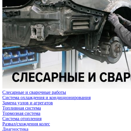
Слесарные и сварочные работы
Система охлаждения и кондиционирования
Замена узлов и агрегатов
Топливная система
Тормозная система
Система отопления
Развал/схождения колес
Диагностика