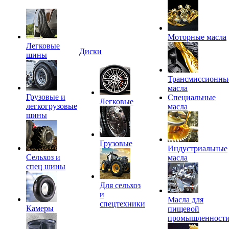
Моторные масла
Легковые
Диски
шины
Трансмиссионны
масла
Грузовые и
Специальные
Легковые
легкогрузовые
масла
шины
Грузовые
Индустриальные
Сельхоз и
масла
спец шины
Для сельхоз
и
Масла для
спецтехники
Камеры
пищевой
промышленност