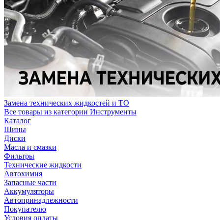
Замена технических жидкостей и ТО
Все товары из категории Инструменты
Каталог
Шины
Диски
Масла и смазки
Фильтры
Технические жидкости
Автохимия
Запасные части
Аккумуляторы
Автопринадлежности
Покупателю
Условия оплаты