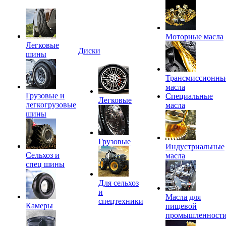
Моторные масла
Легковые
Диски
шины
Трансмиссионны
масла
Грузовые и
Специальные
Легковые
легкогрузовые
масла
шины
Грузовые
Индустриальные
Сельхоз и
масла
спец шины
Для сельхоз
и
Масла для
спецтехники
Камеры
пищевой
промышленност