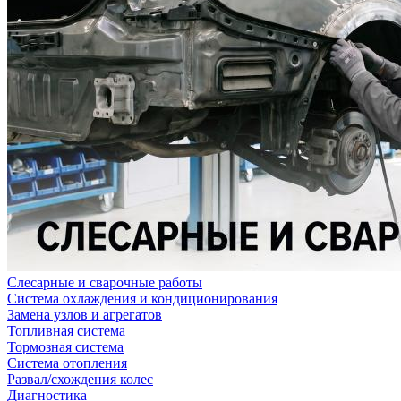
Слесарные и сварочные работы
Система охлаждения и кондиционирования
Замена узлов и агрегатов
Топливная система
Тормозная система
Система отопления
Развал/схождения колес
Диагностика