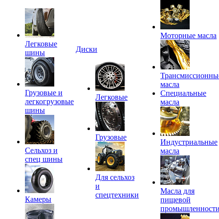
Моторные масла
Легковые
Диски
шины
Трансмиссионны
масла
Грузовые и
Специальные
Легковые
легкогрузовые
масла
шины
Грузовые
Индустриальные
Сельхоз и
масла
спец шины
Для сельхоз
и
Масла для
спецтехники
Камеры
пищевой
промышленност