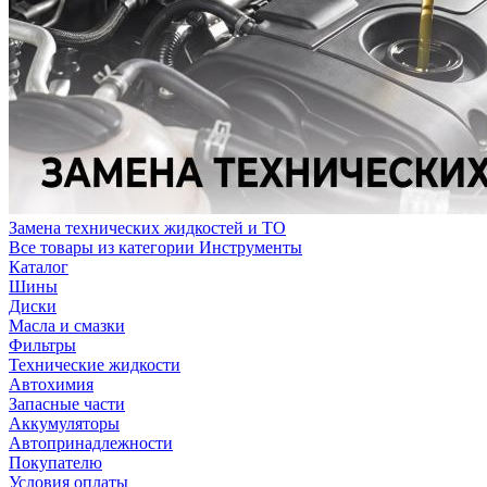
Замена технических жидкостей и ТО
Все товары из категории Инструменты
Каталог
Шины
Диски
Масла и смазки
Фильтры
Технические жидкости
Автохимия
Запасные части
Аккумуляторы
Автопринадлежности
Покупателю
Условия оплаты