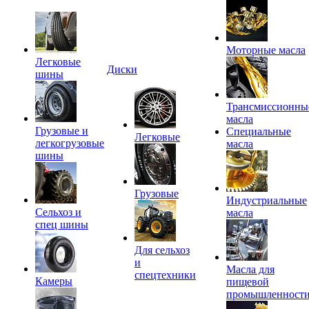
Моторные масла
Легковые
Диски
шины
Трансмиссионны
масла
Грузовые и
Специальные
Легковые
легкогрузовые
масла
шины
Грузовые
Индустриальные
Сельхоз и
масла
спец шины
Для сельхоз
и
Масла для
спецтехники
Камеры
пищевой
промышленност