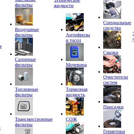
Технические
фильтры
жидкости
Специальные
средства
Воздушные
фильтры
Антифризы
и тосол
е
Смазки
Салонные
фильтры
Мочевина
Очистители
систем
Топливные
Тормозная
фильтры
жидкость
Присадки
Трансмиссионные
СОЖ
фильтры
и
Герметики