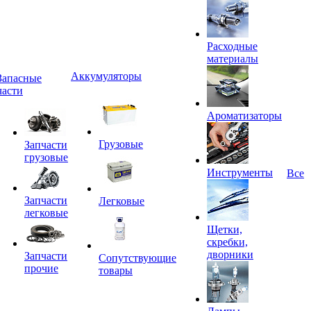
Расходные
материалы
Аккумуляторы
Запасные
части
Ароматизаторы
Грузовые
Запчасти
грузовые
Инструменты
Все
Запчасти
Легковые
легковые
Щетки,
скребки,
дворники
Запчасти
Сопутствующие
прочие
товары