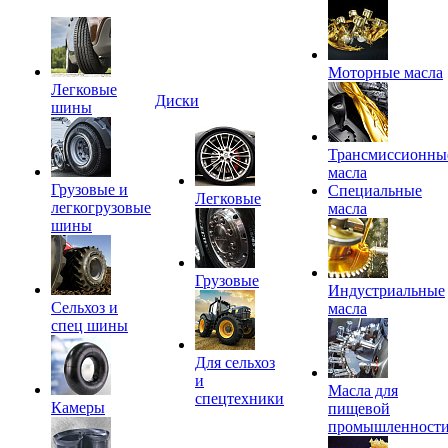
Моторные масла
Легковые
Диски
шины
Трансмиссионны
масла
Грузовые и
Специальные
Легковые
легкогрузовые
масла
шины
Грузовые
Индустриальные
Сельхоз и
масла
спец шины
Для сельхоз
и
Масла для
спецтехники
Камеры
пищевой
промышленност