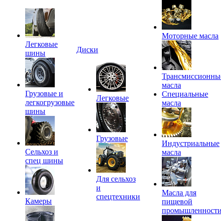
Моторные масла
Легковые
Диски
шины
Трансмиссионны
масла
Грузовые и
Специальные
Легковые
легкогрузовые
масла
шины
Грузовые
Индустриальные
Сельхоз и
масла
спец шины
Для сельхоз
и
Масла для
спецтехники
Камеры
пищевой
промышленност