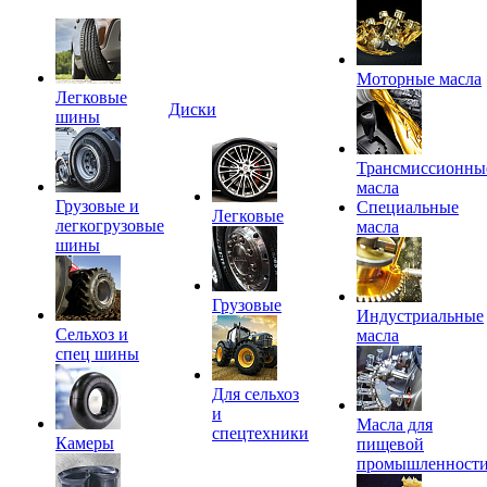
Моторные масла
Легковые
Диски
шины
Трансмиссионны
масла
Грузовые и
Специальные
Легковые
легкогрузовые
масла
шины
Грузовые
Индустриальные
Сельхоз и
масла
спец шины
Для сельхоз
и
Масла для
спецтехники
Камеры
пищевой
промышленност