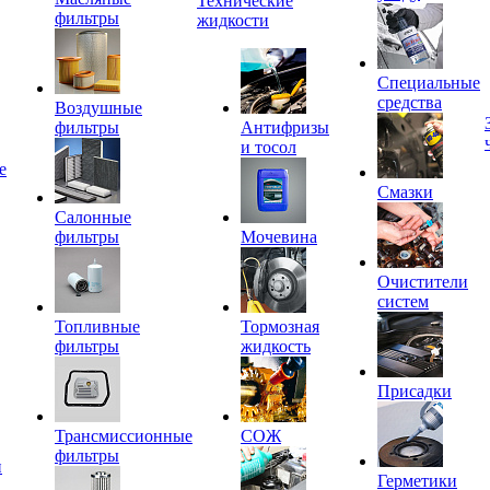
Технические
фильтры
жидкости
Специальные
средства
Воздушные
фильтры
Антифризы
и тосол
е
Смазки
Салонные
фильтры
Мочевина
Очистители
систем
Топливные
Тормозная
фильтры
жидкость
Присадки
Трансмиссионные
СОЖ
фильтры
и
Герметики