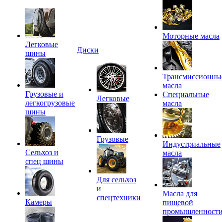
Моторные масла
Легковые
Диски
шины
Трансмиссионны
масла
Грузовые и
Специальные
Легковые
легкогрузовые
масла
шины
Грузовые
Индустриальные
Сельхоз и
масла
спец шины
Для сельхоз
и
Масла для
спецтехники
Камеры
пищевой
промышленност