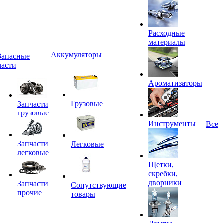
Расходные
материалы
Аккумуляторы
Запасные
части
Ароматизаторы
Грузовые
Запчасти
грузовые
Инструменты
Все
Запчасти
Легковые
легковые
Щетки,
скребки,
дворники
Запчасти
Сопутствующие
прочие
товары