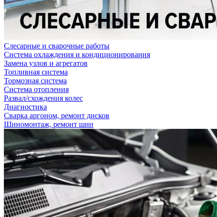
Слесарные и сварочные работы
Система охлаждения и кондиционирования
Замена узлов и агрегатов
Топливная система
Тормозная система
Система отопления
Развал/схождения колес
Диагностика
Сварка аргоном, ремонт дисков
Шиномонтаж, ремонт шин