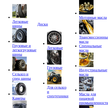
Моторные масла
Легковые
Диски
шины
Трансмиссионны
масла
Грузовые и
Специальные
Легковые
легкогрузовые
масла
шины
Грузовые
Индустриальные
Сельхоз и
масла
спец шины
Для сельхоз
и
Масла для
спецтехники
Камеры
пищевой
промышленност