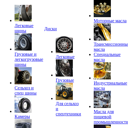
Моторные масла
Легковые
Диски
шины
Трансмиссионны
масла
Грузовые и
Специальные
Легковые
легкогрузовые
масла
шины
Грузовые
Индустриальные
Сельхоз и
масла
спец шины
Для сельхоз
и
Масла для
спецтехники
Камеры
пищевой
промышленност