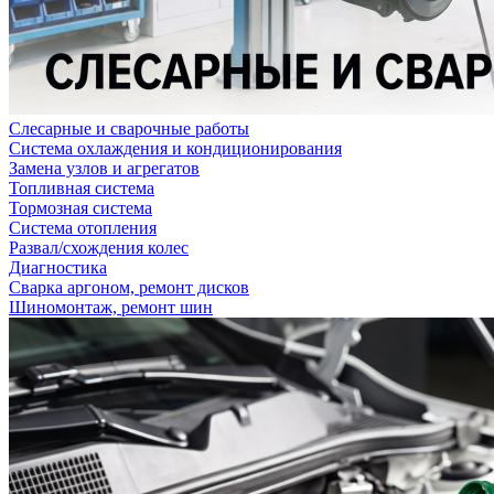
Слесарные и сварочные работы
Система охлаждения и кондиционирования
Замена узлов и агрегатов
Топливная система
Тормозная система
Система отопления
Развал/схождения колес
Диагностика
Сварка аргоном, ремонт дисков
Шиномонтаж, ремонт шин