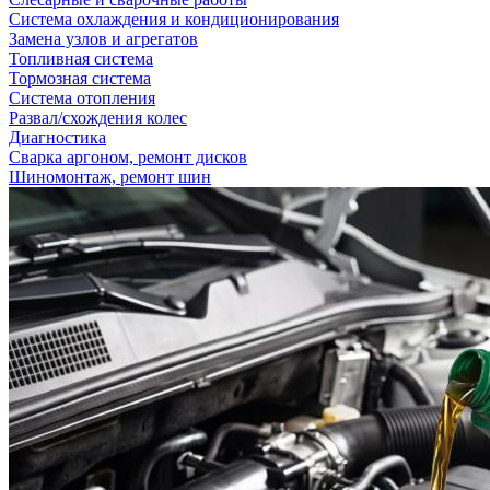
Система охлаждения и кондиционирования
Замена узлов и агрегатов
Топливная система
Тормозная система
Система отопления
Развал/схождения колес
Диагностика
Сварка аргоном, ремонт дисков
Шиномонтаж, ремонт шин