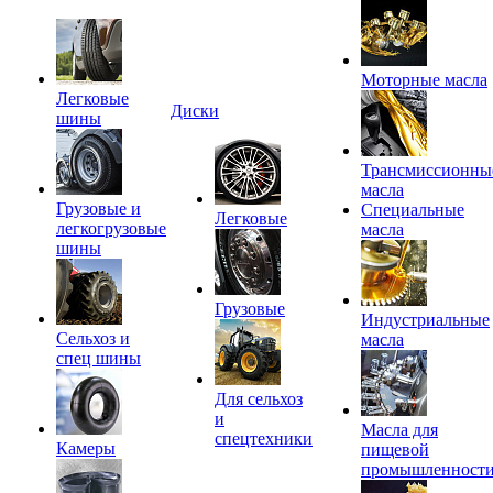
Моторные масла
Легковые
Диски
шины
Трансмиссионны
масла
Грузовые и
Специальные
Легковые
легкогрузовые
масла
шины
Грузовые
Индустриальные
Сельхоз и
масла
спец шины
Для сельхоз
и
Масла для
спецтехники
Камеры
пищевой
промышленност