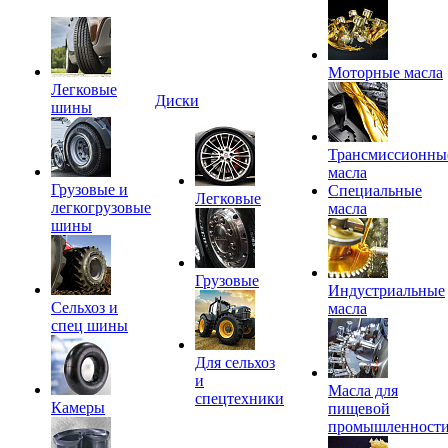
Моторные масла
Легковые
Диски
шины
Трансмиссионны
масла
Грузовые и
Специальные
Легковые
легкогрузовые
масла
шины
Грузовые
Индустриальные
Сельхоз и
масла
спец шины
Для сельхоз
и
Масла для
спецтехники
Камеры
пищевой
промышленност