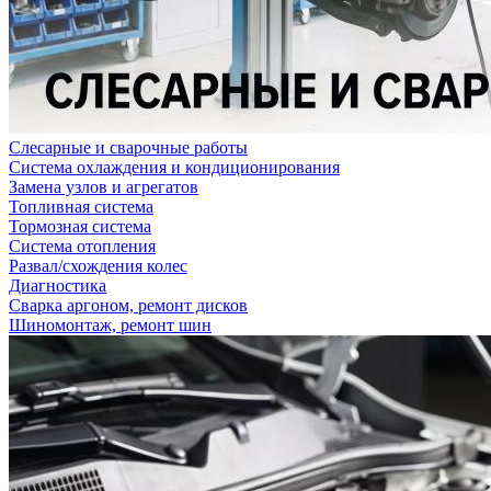
Слесарные и сварочные работы
Система охлаждения и кондиционирования
Замена узлов и агрегатов
Топливная система
Тормозная система
Система отопления
Развал/схождения колес
Диагностика
Сварка аргоном, ремонт дисков
Шиномонтаж, ремонт шин