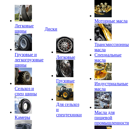
Моторные масла
Легковые
Диски
шины
Трансмиссионны
масла
Грузовые и
Специальные
Легковые
легкогрузовые
масла
шины
Грузовые
Индустриальные
Сельхоз и
масла
спец шины
Для сельхоз
и
Масла для
спецтехники
Камеры
пищевой
промышленност