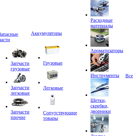
Расходные
материалы
Аккумуляторы
Запасные
части
Ароматизаторы
Грузовые
Запчасти
грузовые
Инструменты
Все
Запчасти
Легковые
легковые
Щетки,
скребки,
дворники
Запчасти
Сопутствующие
прочие
товары