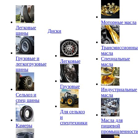
Моторные масла
Легковые
Диски
шины
Трансмиссионны
масла
Грузовые и
Специальные
Легковые
легкогрузовые
масла
шины
Грузовые
Индустриальные
Сельхоз и
масла
спец шины
Для сельхоз
и
Масла для
спецтехники
Камеры
пищевой
промышленност