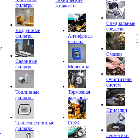
Технические
фильтры
жидкости
Специальные
средства
Воздушные
фильтры
Антифризы
и тосол
е
Смазки
Салонные
фильтры
Мочевина
Очистители
систем
Топливные
Тормозная
фильтры
жидкость
Присадки
Трансмиссионные
СОЖ
фильтры
и
Герметики