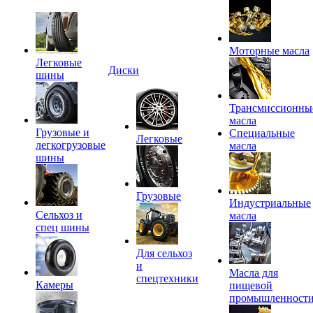
Моторные масла
Легковые
Диски
шины
Трансмиссионны
масла
Грузовые и
Специальные
Легковые
легкогрузовые
масла
шины
Грузовые
Индустриальные
Сельхоз и
масла
спец шины
Для сельхоз
и
Масла для
спецтехники
Камеры
пищевой
промышленност