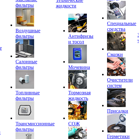
Технические
фильтры
жидкости
Специальные
средства
Воздушные
фильтры
Антифризы
и тосол
е
Смазки
Салонные
фильтры
Мочевина
Очистители
систем
Топливные
Тормозная
фильтры
жидкость
Присадки
Трансмиссионные
СОЖ
фильтры
и
Герметики