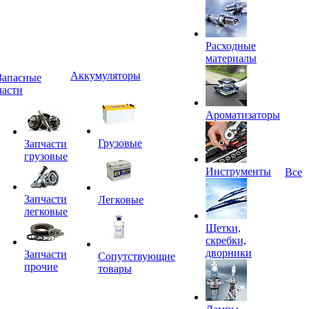
Расходные
материалы
Аккумуляторы
Запасные
части
Ароматизаторы
Грузовые
Запчасти
грузовые
Инструменты
Все
Запчасти
Легковые
легковые
Щетки,
скребки,
дворники
Запчасти
Сопутствующие
прочие
товары