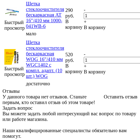
Щетка
стеклоочистителя
-
290
бескаркасная AT
руб.
16"/410 мм 1000-
В
+
Быстрый
041WB-6
корзину
В корзину
просмотр
мало
Щетка
стеклоочистителя
бескаркасная
-
520
WOG 16"/410 мм
руб.
WGC1402 с
В
+
Быстрый
компл. адапт. (10
корзину
В корзину
просмотр
шт.) WOG
достаточно
Отзывы
У данного товара нет отзывов. Станьте
Оставить отзыв
первым, кто оставил отзыв об этом товаре!
Задать вопрос
Вы можете задать любой интересующий вас вопрос по товару
или работе магазина.
Наши квалифицированные специалисты обязательно вам
помогут.