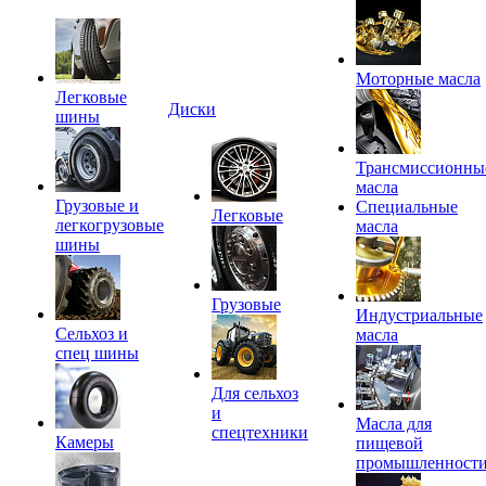
Моторные масла
Легковые
Диски
шины
Трансмиссионны
масла
Грузовые и
Специальные
Легковые
легкогрузовые
масла
шины
Грузовые
Индустриальные
Сельхоз и
масла
спец шины
Для сельхоз
и
Масла для
спецтехники
Камеры
пищевой
промышленност