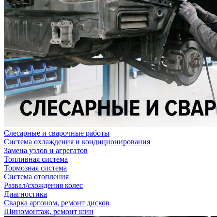
Слесарные и сварочные работы
Система охлаждения и кондиционирования
Замена узлов и агрегатов
Топливная система
Тормозная система
Система отопления
Развал/схождения колес
Диагностика
Сварка аргоном, ремонт дисков
Шиномонтаж, ремонт шин