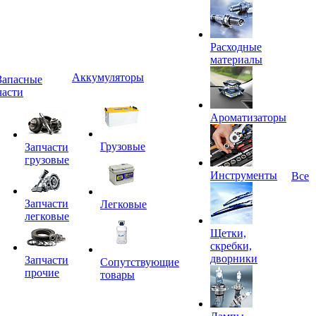
Расходные
материалы
Аккумуляторы
Запасные
части
Ароматизаторы
Грузовые
Запчасти
грузовые
Инструменты
Все
Запчасти
Легковые
легковые
Щетки,
скребки,
дворники
Запчасти
Сопутствующие
прочие
товары