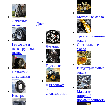
Моторные масла
Легковые
Диски
шины
Трансмиссионны
масла
Грузовые и
Специальные
Легковые
легкогрузовые
масла
шины
Грузовые
Индустриальные
Сельхоз и
масла
спец шины
Для сельхоз
и
Масла для
спецтехники
Камеры
пищевой
промышленност