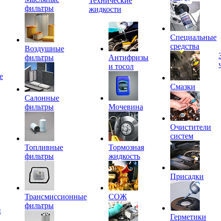
Технические
фильтры
жидкости
Специальные
средства
Воздушные
фильтры
Антифризы
и тосол
е
Смазки
Салонные
фильтры
Мочевина
Очистители
систем
Топливные
Тормозная
фильтры
жидкость
Присадки
Трансмиссионные
СОЖ
фильтры
и
Герметики