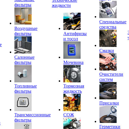
Технические
фильтры
жидкости
Специальные
средства
Воздушные
фильтры
Антифризы
и тосол
е
Смазки
Салонные
фильтры
Мочевина
Очистители
систем
Топливные
Тормозная
фильтры
жидкость
Присадки
Трансмиссионные
СОЖ
фильтры
и
Герметики