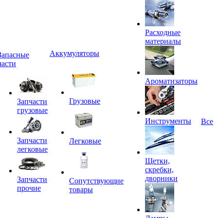
Расходные
материалы
Аккумуляторы
Запасные
части
Ароматизаторы
Грузовые
Запчасти
грузовые
Инструменты
Все
Запчасти
Легковые
легковые
Щетки,
скребки,
дворники
Запчасти
Сопутствующие
прочие
товары