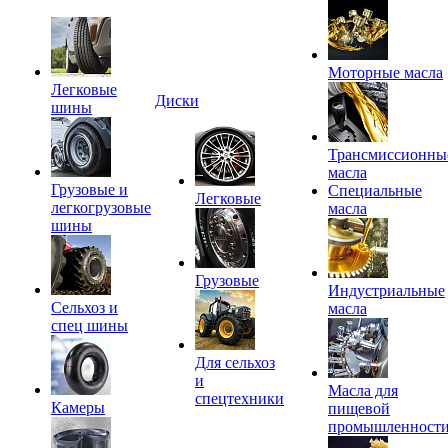
Моторные масла
Легковые
Диски
шины
Трансмиссионны
масла
Грузовые и
Специальные
Легковые
легкогрузовые
масла
шины
Грузовые
Индустриальные
Сельхоз и
масла
спец шины
Для сельхоз
и
Масла для
спецтехники
Камеры
пищевой
промышленност