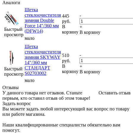
Аналоги
Щетка
стеклоочистителя
-
445
зимняя Double
руб.
Force 14"/360 мм
В
+
Быстрый
(DFW14)
корзину
В корзину
просмотр
мало
Щетка
стеклоочистителя
-
510
зимняя SKYWAY
руб.
14"/360 мм
В
+
СТАНДАРТ
Быстрый
корзину
В корзину
S02703002
просмотр
мало
Отзывы
У данного товара нет отзывов. Станьте
Оставить отзыв
первым, кто оставил отзыв об этом товаре!
Задать вопрос
Вы можете задать любой интересующий вас вопрос по товару
или работе магазина.
Наши квалифицированные специалисты обязательно вам
помогут.