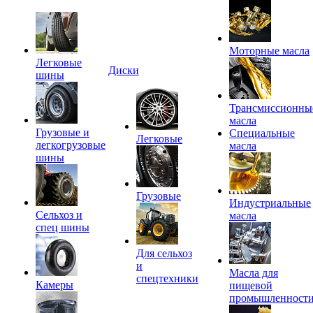
Моторные масла
Легковые
Диски
шины
Трансмиссионны
масла
Грузовые и
Специальные
Легковые
легкогрузовые
масла
шины
Грузовые
Индустриальные
Сельхоз и
масла
спец шины
Для сельхоз
и
Масла для
спецтехники
Камеры
пищевой
промышленност