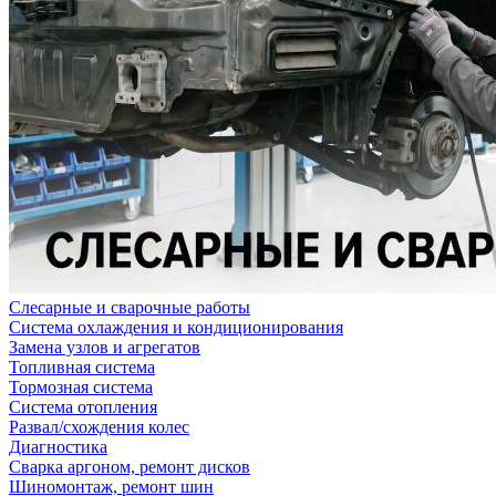
Слесарные и сварочные работы
Система охлаждения и кондиционирования
Замена узлов и агрегатов
Топливная система
Тормозная система
Система отопления
Развал/схождения колес
Диагностика
Сварка аргоном, ремонт дисков
Шиномонтаж, ремонт шин