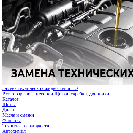
Замена технических жидкостей и ТО
Все товары из категории Щетки, скребки, дворники
Каталог
Шины
Диски
Масла и смазки
Фильтры
Технические жидкости
Автохимия