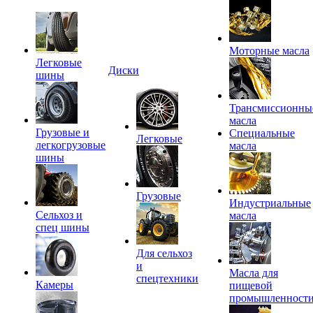
Моторные масла
Легковые
Диски
шины
Трансмиссионны
масла
Грузовые и
Специальные
Легковые
легкогрузовые
масла
шины
Грузовые
Индустриальные
Сельхоз и
масла
спец шины
Для сельхоз
и
Масла для
спецтехники
Камеры
пищевой
промышленност