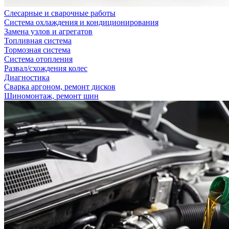
Слесарные и сварочные работы
Система охлаждения и кондиционирования
Замена узлов и агрегатов
Топливная система
Тормозная система
Система отопления
Развал/схождения колес
Диагностика
Сварка аргоном, ремонт дисков
Шиномонтаж, ремонт шин