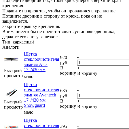
Подведите дворник так, чтобы крюк упёрся в верхний край
крепления.
Надавите на крюк так, чтобы он провалился в крепление.
Потяните дворник в сторону от крюка, пока он не
защёлкнется.
Закройте крышку крепления.
Внимание:чтобы не препятствовать установке дворника,
держите его снизу за лезвие.
Тип: каркасный
Аналоги
Щетка
-
920
стеклоочистителя
руб.
зимняя Alca
В
+
17"/430 мм
Быстрый
корзину
В корзину
просмотр
мало
Щетка
стеклоочистителя
-
635
зимняя Avantech
руб.
17"/430 мм
В
+
Быстрый
Snowguard
корзину
В корзину
просмотр
мало
Щетка
стеклоочистителя
-
395