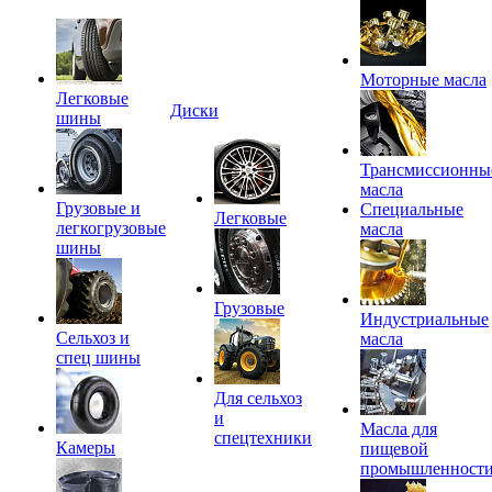
Моторные масла
Легковые
Диски
шины
Трансмиссионны
масла
Грузовые и
Специальные
Легковые
легкогрузовые
масла
шины
Грузовые
Индустриальные
Сельхоз и
масла
спец шины
Для сельхоз
и
Масла для
спецтехники
Камеры
пищевой
промышленност