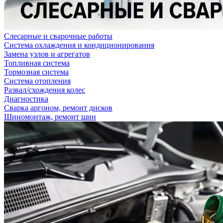
Слесарные и сварочные работы
Система охлаждения и кондиционирования
Замена узлов и агрегатов
Топливная система
Тормозная система
Система отопления
Развал/схождения колес
Диагностика
Сварка аргоном, ремонт дисков
Шиномонтаж, ремонт шин