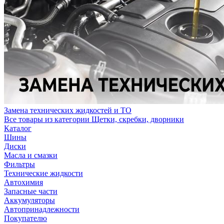
Замена технических жидкостей и ТО
Все товары из категории Щетки, скребки, дворники
Каталог
Шины
Диски
Масла и смазки
Фильтры
Технические жидкости
Автохимия
Запасные части
Аккумуляторы
Автопринадлежности
Покупателю