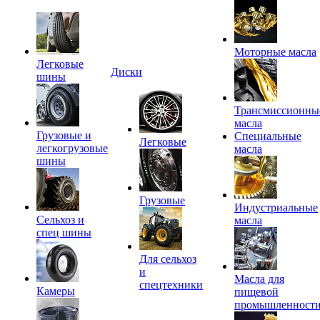
Моторные масла
Легковые
Диски
шины
Трансмиссионны
масла
Грузовые и
Специальные
Легковые
легкогрузовые
масла
шины
Грузовые
Индустриальные
Сельхоз и
масла
спец шины
Для сельхоз
и
Масла для
спецтехники
Камеры
пищевой
промышленност