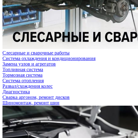
Слесарные и сварочные работы
Система охлаждения и кондиционирования
Замена узлов и агрегатов
Топливная система
Тормозная система
Система отопления
Развал/схождения колес
Диагностика
Сварка аргоном, ремонт дисков
Шиномонтаж, ремонт шин