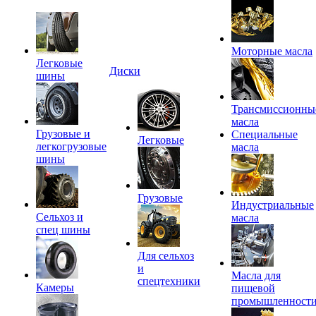
Моторные масла
Легковые
Диски
шины
Трансмиссионны
масла
Грузовые и
Специальные
Легковые
легкогрузовые
масла
шины
Грузовые
Индустриальные
Сельхоз и
масла
спец шины
Для сельхоз
и
Масла для
спецтехники
Камеры
пищевой
промышленност