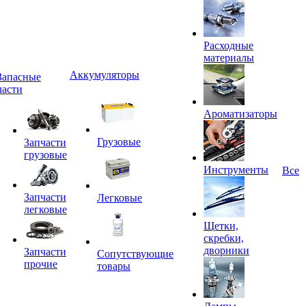
Расходные
материалы
Аккумуляторы
Запасные
части
Ароматизаторы
Грузовые
Запчасти
грузовые
Инструменты
Все
Запчасти
Легковые
легковые
Щетки,
скребки,
дворники
Запчасти
Сопутствующие
прочие
товары