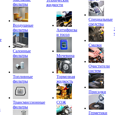
Технические
фильтры
жидкости
Специальные
средства
Воздушные
фильтры
Антифризы
и тосол
е
Смазки
Салонные
фильтры
Мочевина
Очистители
систем
Топливные
Тормозная
фильтры
жидкость
Присадки
Трансмиссионные
СОЖ
фильтры
и
Герметики