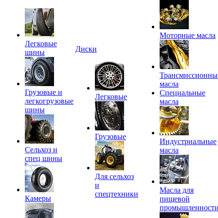
Моторные масла
Легковые
Диски
шины
Трансмиссионны
масла
Грузовые и
Специальные
Легковые
легкогрузовые
масла
шины
Грузовые
Индустриальные
Сельхоз и
масла
спец шины
Для сельхоз
и
Масла для
спецтехники
Камеры
пищевой
промышленност