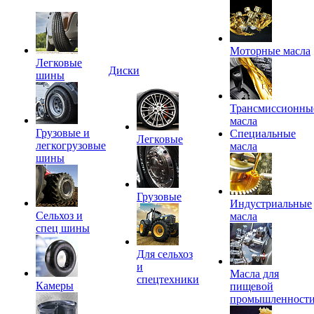
Моторные масла
Легковые
Диски
шины
Трансмиссионны
масла
Грузовые и
Специальные
Легковые
легкогрузовые
масла
шины
Грузовые
Индустриальные
Сельхоз и
масла
спец шины
Для сельхоз
и
Масла для
спецтехники
Камеры
пищевой
промышленност