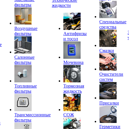
Технические
фильтры
жидкости
Специальные
средства
Воздушные
фильтры
Антифризы
и тосол
е
Смазки
Салонные
фильтры
Мочевина
Очистители
систем
Топливные
Тормозная
фильтры
жидкость
Присадки
Трансмиссионные
СОЖ
фильтры
и
Герметики