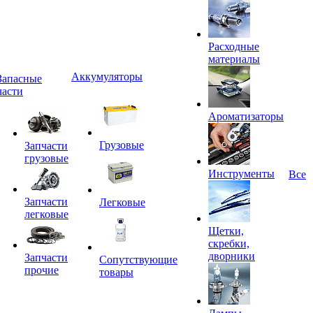
Расходные
материалы
Аккумуляторы
Запасные
части
Ароматизаторы
Грузовые
Запчасти
грузовые
Инструменты
Все
Запчасти
Легковые
легковые
Щетки,
скребки,
дворники
Запчасти
Сопутствующие
прочие
товары