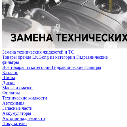
Замена технических жидкостей и ТО
Товары бренда LiuGong из категории Гидравлические
фильтры
Все товары из категории Гидравлические фильтры
Каталог
Шины
Диски
Масла и смазки
Фильтры
Технические жидкости
Автохимия
Запасные части
Аккумуляторы
Автопринадлежности
Покупателю