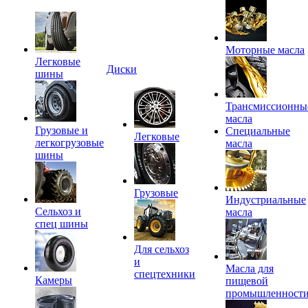
Моторные масла
Легковые
Диски
шины
Трансмиссионны
масла
Грузовые и
Специальные
Легковые
легкогрузовые
масла
шины
Грузовые
Индустриальные
Сельхоз и
масла
спец шины
Для сельхоз
и
Масла для
спецтехники
Камеры
пищевой
промышленност