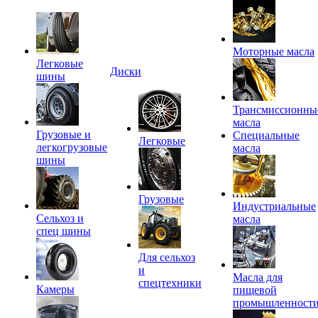
Моторные масла
Легковые
Диски
шины
Трансмиссионны
масла
Грузовые и
Специальные
Легковые
легкогрузовые
масла
шины
Грузовые
Индустриальные
Сельхоз и
масла
спец шины
Для сельхоз
и
Масла для
спецтехники
Камеры
пищевой
промышленност