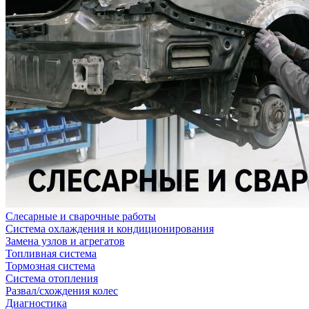
Слесарные и сварочные работы
Система охлаждения и кондиционирования
Замена узлов и агрегатов
Топливная система
Тормозная система
Система отопления
Развал/схождения колес
Диагностика