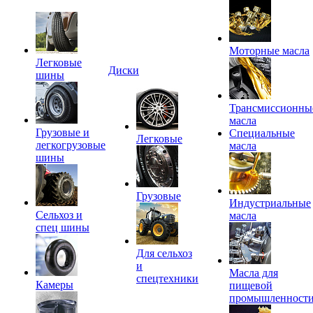
Моторные масла
Легковые
Диски
шины
Трансмиссионны
масла
Грузовые и
Специальные
Легковые
легкогрузовые
масла
шины
Грузовые
Индустриальные
Сельхоз и
масла
спец шины
Для сельхоз
и
Масла для
спецтехники
Камеры
пищевой
промышленност