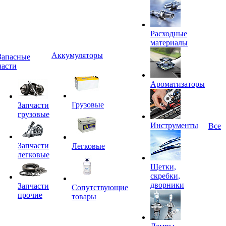
Расходные
материалы
Аккумуляторы
Запасные
части
Ароматизаторы
Грузовые
Запчасти
грузовые
Инструменты
Все
Запчасти
Легковые
легковые
Щетки,
скребки,
дворники
Запчасти
Сопутствующие
прочие
товары