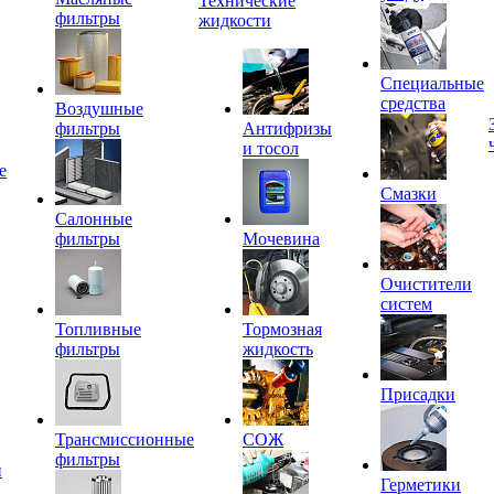
Технические
фильтры
жидкости
Специальные
средства
Воздушные
фильтры
Антифризы
и тосол
е
Смазки
Салонные
фильтры
Мочевина
Очистители
систем
Топливные
Тормозная
фильтры
жидкость
Присадки
Трансмиссионные
СОЖ
фильтры
и
Герметики