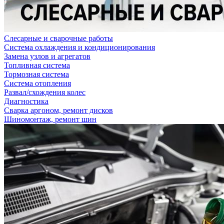
Слесарные и сварочные работы
Система охлаждения и кондиционирования
Замена узлов и агрегатов
Топливная система
Тормозная система
Система отопления
Развал/схождения колес
Диагностика
Сварка аргоном, ремонт дисков
Шиномонтаж, ремонт шин